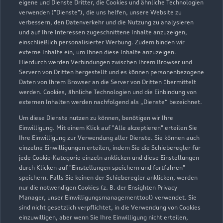
eigene und Dienste Dritter, die Cookies und ähnliche Technologien
verwenden ("Dienste"), die uns helfen, unsere Website zu
Urseler Straße 61
verbessern, den Datenverkehr und die Nutzung zu analysieren
61348 Bad Homburg
und auf Ihre Interessen zugeschnittene Inhalte anzuzeigen,
einschließlich personalisierter Werbung. Zudem binden wir
externe Inhalte ein, um Ihnen diese Inhalte anzuzeigen.
06172 30870
Hierdurch werden Verbindungen zwischen Ihrem Browser und
Servern von Dritten hergestellt und es können personenbezogene
info-homburg@autobach.de
Daten von Ihrem Browser an die Server von Dritten übermittelt
werden. Cookies, ähnliche Technologien und die Einbindung von
externen Inhalten werden nachfolgend als „Dienste“ bezeichnet.
Kontaktdaten herunterladen
Um diese Dienste nutzen zu können, benötigen wir Ihre
Einwilligung. Mit einem Klick auf "Alle akzeptieren" erteilen Sie
Ihre Einwilligung zur Verwendung aller Dienste. Sie können auch
einzelne Einwilligungen erteilen, indem Sie die Schieberegler für
jede Cookie-Kategorie einzeln anklicken und diese Einstellungen
durch Klicken auf "Einstellungen speichern und fortfahren"
speichern. Falls Sie keinen der Schieberegler anklicken, werden
nur die notwendigen Cookies (z. B. der Ensighten Privacy
Manager, unser Einwilligungsmanagementtool) verwendet. Sie
sind nicht gesetzlich verpflichtet, in die Verwendung von Cookies
einzuwilligen, aber wenn Sie Ihre Einwilligung nicht erteilen,