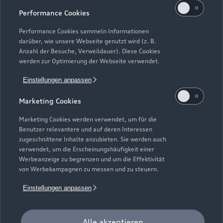
Zu den Rädern
Performance Cookies
Performance Cookies sammeln Informationen
darüber, wie unsere Webseite genutzt wird (z. B.
Zurück nach oben
Anzahl der Besuche, Verweildauer). Diese Cookies
werden zur Optimierung der Webseite verwendet.
Modelle
Einstellungen anpassen
Kaufen & leasen
Marketing Cookies
Alle Modelle
Marketing Cookies werden verwendet, um für die
Modelle vergleichen
Service & Zubehör
Benutzer relevantere und auf deren Interessen
Neuwagensuche
zugeschnittene Inhalte anzubieten. Sie werden auch
Elektromodelle
verwendet, um die Erscheinungshäufigkeit einer
Gebrauchtwagensuche
Support
Saisonale Angebote
Werbeanzeige zu begrenzen und um die Effektivität
Plug-in-Hybride
von Werbekampagnen zu messen und zu steuern.
Gebrauchtwagen
Audi Services
Über Audi
Kundenservice
Einstellungen anpassen
Finanzierung
Garantie
Händlersuche
Aktionen & Angebote
Unternehmen
Audi digital services
Alle akzeptieren