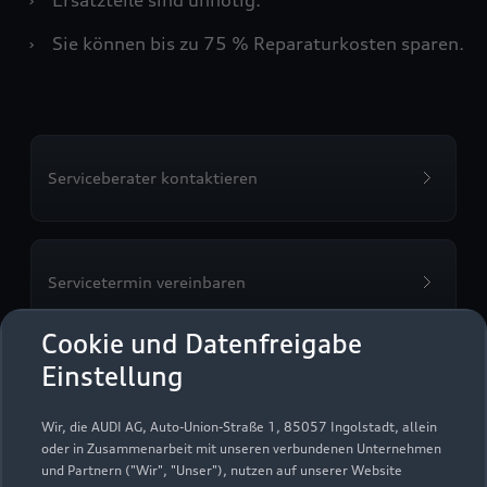
›
Sie können bis zu 75 % Reparaturkosten sparen.
Serviceberater kontaktieren
Servicetermin vereinbaren
Cookie und Datenfreigabe
Einstellung
Auto Bach GmbH
Wir, die AUDI AG, Auto-Union-Straße 1, 85057 Ingolstadt, allein
oder in Zusammenarbeit mit unseren verbundenen Unternehmen
Servicepartner
e-tron
und Partnern ("Wir", "Unser"), nutzen auf unserer Website